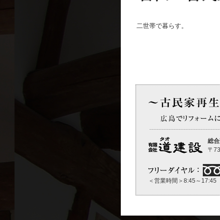
二世帯で暮らす。
総合
〒73
＜営業時間＞8:45～17: